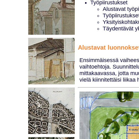
Työpiirustukset
Alustavat työpi
Työpiirustukse
Yksityiskohtak
Täydentävät yk
Alustavat luonnokse
Ensimmäisessä vaiheessa
vaihtoehtoja. Suunnitte
mittakaavassa, jotta muu
vielä kiinnitettäisi liika