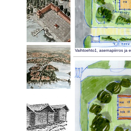
Vaihtoehto1, asemapiirros ja