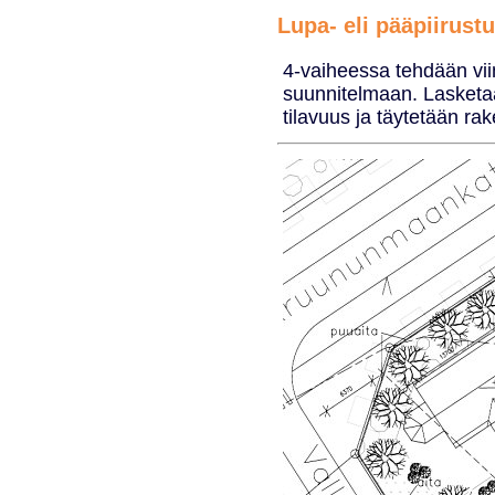
Lupa- eli pääpiirust
4-vaiheessa tehdään vii
suunnitelmaan. Lasketaa
tilavuus ja täytetään ra