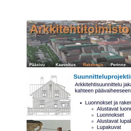
Pääsivu
Kaavoitus
Rakennus
Perinne
Suunnitteluprojekti
Arkkitehtisuunnittelu j
kahteen päävaiheeseen
Luonnokset ja rake
Alustavat luon
Luonnokset
Alustavat lupa
Lupakuvat